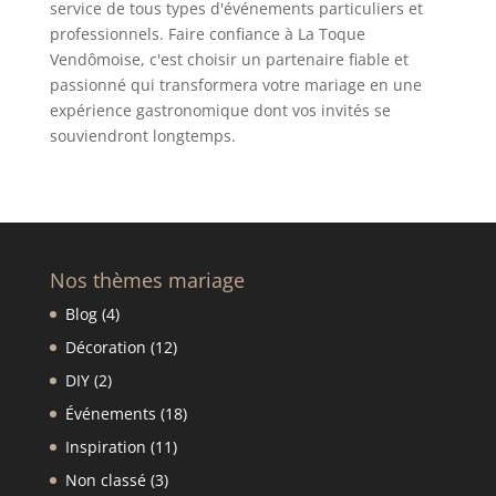
service de tous types d'événements particuliers et
professionnels. Faire confiance à La Toque
Vendômoise, c'est choisir un partenaire fiable et
passionné qui transformera votre mariage en une
expérience gastronomique dont vos invités se
souviendront longtemps.
Nos thèmes mariage
Blog
(4)
Décoration
(12)
DIY
(2)
Événements
(18)
Inspiration
(11)
Non classé
(3)